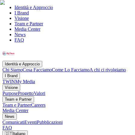
Identità e Approccio
I Brand
Visione
Team e Partner
Media Center
News
FAQ
Identità e Approccio
Chi Siamo
Cosa Facciamo
Come Lo Facciamo
A chi ci rivolgiamo
I Brand
TWIN
My Media
Visione
Purpose
Progetto
Valori
Team e Partner
Team e Partner
Careers
Media Center
News
Comunicati
Eventi
Pubblicazioni
FAQ
🇮🇹
Italiano