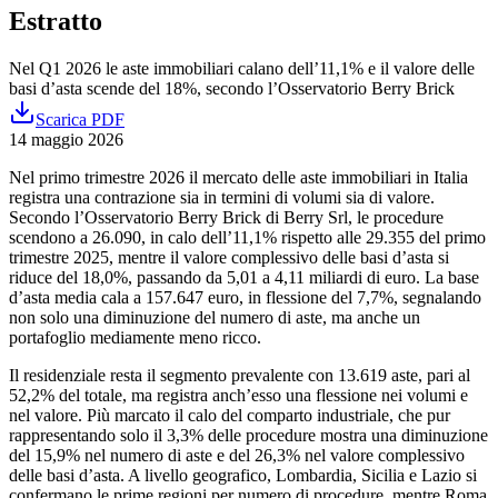
Estratto
Nel Q1 2026 le aste immobiliari calano dell’11,1% e il valore delle
basi d’asta scende del 18%, secondo l’Osservatorio Berry Brick
Scarica PDF
14 maggio 2026
Nel primo trimestre 2026 il mercato delle aste immobiliari in Italia
registra una contrazione sia in termini di volumi sia di valore.
Secondo l’Osservatorio Berry Brick di Berry Srl, le procedure
scendono a 26.090, in calo dell’11,1% rispetto alle 29.355 del primo
trimestre 2025, mentre il valore complessivo delle basi d’asta si
riduce del 18,0%, passando da 5,01 a 4,11 miliardi di euro. La base
d’asta media cala a 157.647 euro, in flessione del 7,7%, segnalando
non solo una diminuzione del numero di aste, ma anche un
portafoglio mediamente meno ricco.
Il residenziale resta il segmento prevalente con 13.619 aste, pari al
52,2% del totale, ma registra anch’esso una flessione nei volumi e
nel valore. Più marcato il calo del comparto industriale, che pur
rappresentando solo il 3,3% delle procedure mostra una diminuzione
del 15,9% nel numero di aste e del 26,3% nel valore complessivo
delle basi d’asta. A livello geografico, Lombardia, Sicilia e Lazio si
confermano le prime regioni per numero di procedure, mentre Roma