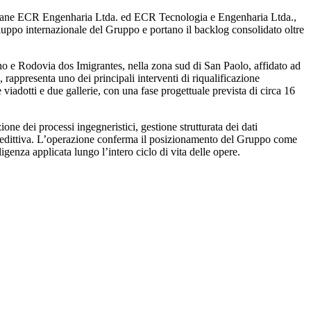
siliane ECR Engenharia Ltda. ed ECR Tecnologia e Engenharia Ltda.,
viluppo internazionale del Gruppo e portano il backlog consolidato oltre
nho e Rodovia dos Imigrantes, nella zona sud di San Paolo, affidato ad
 rappresenta uno dei principali interventi di riqualificazione
e viadotti e due gallerie, con una fase progettuale prevista di circa 16
one dei processi ingegneristici, gestione strutturata dei dati
ne predittiva. L’operazione conferma il posizionamento del Gruppo come
ligenza applicata lungo l’intero ciclo di vita delle opere.