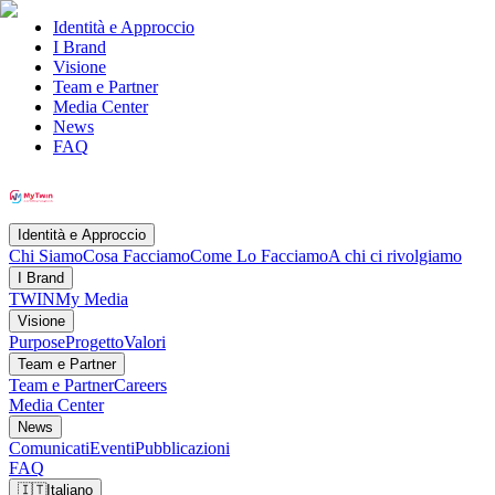
Identità e Approccio
I Brand
Visione
Team e Partner
Media Center
News
FAQ
Identità e Approccio
Chi Siamo
Cosa Facciamo
Come Lo Facciamo
A chi ci rivolgiamo
I Brand
TWIN
My Media
Visione
Purpose
Progetto
Valori
Team e Partner
Team e Partner
Careers
Media Center
News
Comunicati
Eventi
Pubblicazioni
FAQ
🇮🇹
Italiano