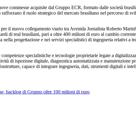
so nuove commesse acquisite dal Gruppo ECR, formato dalle società bra
 rafforzano il ruolo strategico del mercato brasiliano nel percorso di s
etto per il nuovo collegamento viario tra Avenida Jornalista Roberto Mari
i di real brasiliani, pari a oltre 400 milioni di euro al cambio corrente,
 nella progettazione e nei servizi specialistici di ingegneria relativi a tr
competenze specialistiche e tecnologie proprietarie legate a digitalizzazi
e attività di ispezione digitale, diagnostica automatizzata e manutenzio
astrutture, capace di integrare ingegneria, dati, strumenti digitali e intel