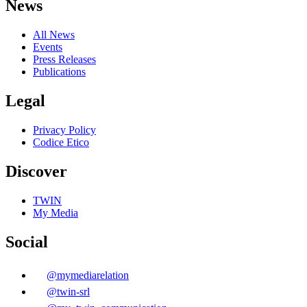
News
All News
Events
Press Releases
Publications
Legal
Privacy Policy
Codice Etico
Discover
TWIN
My Media
Social
@
mymediarelation
@
twin-srl