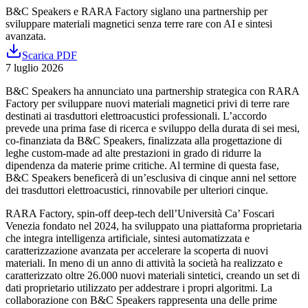
B&C Speakers e RARA Factory siglano una partnership per
sviluppare materiali magnetici senza terre rare con AI e sintesi
avanzata.
Scarica PDF
7 luglio 2026
B&C Speakers ha annunciato una partnership strategica con RARA
Factory per sviluppare nuovi materiali magnetici privi di terre rare
destinati ai trasduttori elettroacustici professionali. L’accordo
prevede una prima fase di ricerca e sviluppo della durata di sei mesi,
co-finanziata da B&C Speakers, finalizzata alla progettazione di
leghe custom-made ad alte prestazioni in grado di ridurre la
dipendenza da materie prime critiche. Al termine di questa fase,
B&C Speakers beneficerà di un’esclusiva di cinque anni nel settore
dei trasduttori elettroacustici, rinnovabile per ulteriori cinque.
RARA Factory, spin-off deep-tech dell’Università Ca’ Foscari
Venezia fondato nel 2024, ha sviluppato una piattaforma proprietaria
che integra intelligenza artificiale, sintesi automatizzata e
caratterizzazione avanzata per accelerare la scoperta di nuovi
materiali. In meno di un anno di attività la società ha realizzato e
caratterizzato oltre 26.000 nuovi materiali sintetici, creando un set di
dati proprietario utilizzato per addestrare i propri algoritmi. La
collaborazione con B&C Speakers rappresenta una delle prime