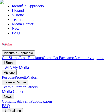
Identità e Approccio
I Brand
Visione
Team e Partner
Media Center
News
FAQ
Identità e Approccio
Chi Siamo
Cosa Facciamo
Come Lo Facciamo
A chi ci rivolgiamo
I Brand
TWIN
My Media
Visione
Purpose
Progetto
Valori
Team e Partner
Team e Partner
Careers
Media Center
News
Comunicati
Eventi
Pubblicazioni
FAQ
🇮🇹
Italiano