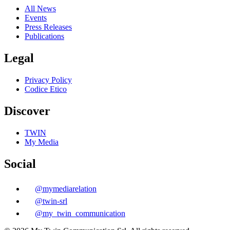
All News
Events
Press Releases
Publications
Legal
Privacy Policy
Codice Etico
Discover
TWIN
My Media
Social
@
mymediarelation
@
twin-srl
@
my_twin_communication